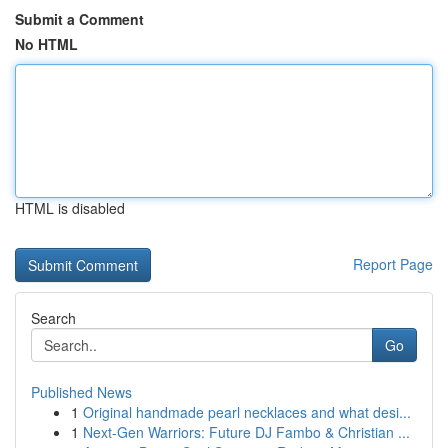
Submit a Comment
No HTML
HTML is disabled
Report Page
Search
Go
Published News
1
Original handmade pearl necklaces and what desi...
1
Next-Gen Warriors: Future DJ Fambo & Christian ...