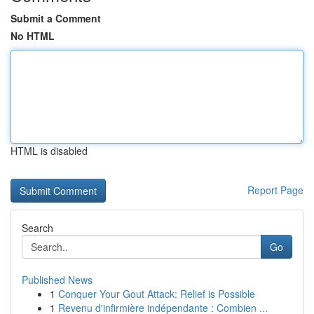
Submit a Comment
No HTML
HTML is disabled
Report Page
Search
Go
Published News
1
Conquer Your Gout Attack: Relief is Possible
1
Revenu d'infirmière indépendante : Combien ...