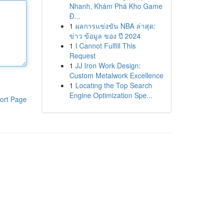
Nhanh, Khám Phá Kho Game
Đ...
1
ผลการแข่งขัน NBA ล่าสุด:
ข่าว ข้อมูล ของ ปี 2024
1
I Cannot Fulfill This
Request
1
JJ Iron Work Design:
Custom Metalwork Excellence
1
Locating the Top Search
Engine Optimization Spe...
ort Page