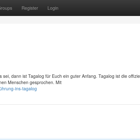
roups
Register
Login
sei, dann ist Tagalog für Euch ein guter Anfang. Tagalog ist die offizie
ionen Menschen gesprochen. Mit
ührung-ins-tagalog