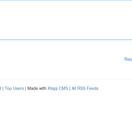
Rep
d
|
Top Users
| Made with
Kliqqi CMS
|
All RSS Feeds