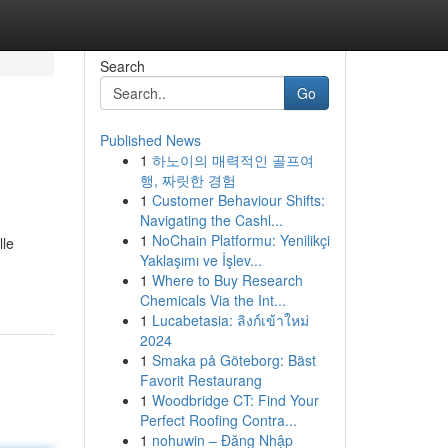
Search
Go
Published News
1
하노이의 매력적인 골프여
행, 짜릿한 경험
1
Customer Behaviour Shifts:
Navigating the Cashl...
1
NoChain Platformu: Yenilikçi
lle
Yaklaşımı ve İşlev...
1
Where to Buy Research
Chemicals Via the Int...
1
Lucabetasia: ลิงก์เข้าใหม่
2024
1
Smaka på Göteborg: Bäst
Favorit Restaurang
1
Woodbridge CT: Find Your
Perfect Roofing Contra...
1
nohuwin – Đăng Nhập