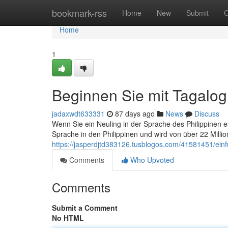
Home
bookmark-rss
Home
New
Submit
G
Home
1
Beginnen Sie mit Tagalog
jadaxwdt633331
87 days ago
News
Discuss
Wenn Sie ein Neuling in der Sprache des Philippinen es 
Sprache in den Philippinen und wird von über 22 Mill
https://jasperdjtd383126.tusblogos.com/41581451/einf
Comments
Who Upvoted
Comments
Submit a Comment
No HTML