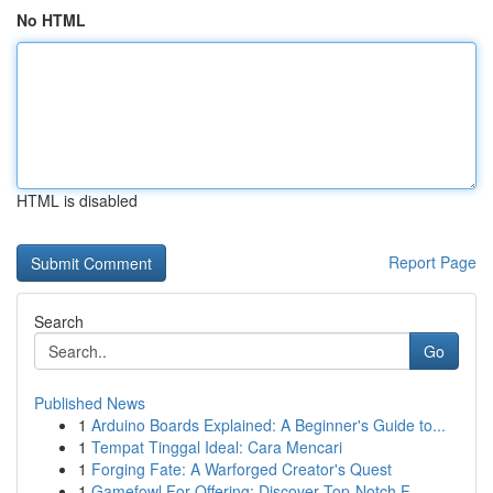
No HTML
HTML is disabled
Report Page
Search
Go
Published News
1
Arduino Boards Explained: A Beginner's Guide to...
1
Tempat Tinggal Ideal: Cara Mencari
1
Forging Fate: A Warforged Creator's Quest
1
Gamefowl For Offering: Discover Top-Notch F...