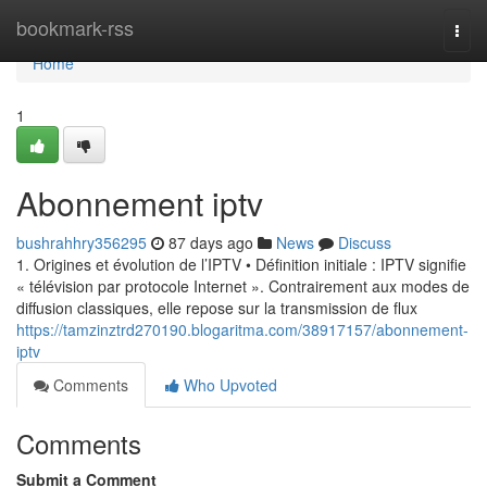
Home
bookmark-rss
Togg
navi
Home
1
Abonnement iptv
bushrahhry356295
87 days ago
News
Discuss
1. Origines et évolution de l’IPTV • Définition initiale : IPTV signifie
« télévision par protocole Internet ». Contrairement aux modes de
diffusion classiques, elle repose sur la transmission de flux
https://tamzinztrd270190.blogaritma.com/38917157/abonnement-
iptv
Comments
Who Upvoted
Comments
Submit a Comment