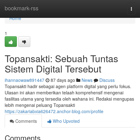
Home
bookmark-rss
Togg
navi
Home
1
Topansakti: Sebuah Tuntas
Sistem Digital Tersebut
ihannaowaw891447
87 days ago
News
Discuss
Topansakti hadir sebagai agen platform digital yang perlu fokus.
Ulasan ini akan memberikan telaah komprehensif mengenai
fasilitas utama yang tersedia oleh wahana ini. Redaksi mengupas
lebih mengenai peluang Topansakti
https://zakariabxia626472.anchor-blog.com/profile
Comments
Who Upvoted
Comments