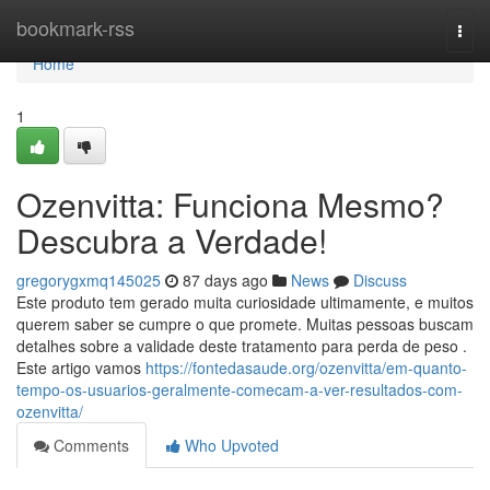
Home
bookmark-rss
Togg
navi
Home
1
Ozenvitta: Funciona Mesmo?
Descubra a Verdade!
gregorygxmq145025
87 days ago
News
Discuss
Este produto tem gerado muita curiosidade ultimamente, e muitos
querem saber se cumpre o que promete. Muitas pessoas buscam
detalhes sobre a validade deste tratamento para perda de peso .
Este artigo vamos
https://fontedasaude.org/ozenvitta/em-quanto-
tempo-os-usuarios-geralmente-comecam-a-ver-resultados-com-
ozenvitta/
Comments
Who Upvoted