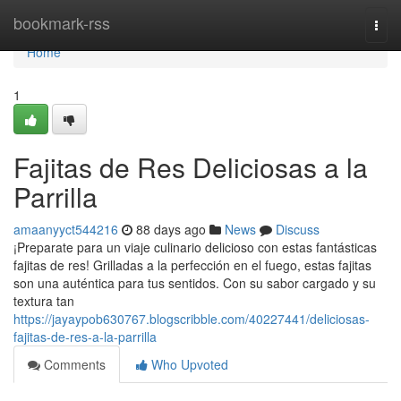
Home
bookmark-rss
Togg
navi
Home
1
Fajitas de Res Deliciosas a la
Parrilla
amaanyyct544216
88 days ago
News
Discuss
¡Preparate para un viaje culinario delicioso con estas fantásticas
fajitas de res! Grilladas a la perfección en el fuego, estas fajitas
son una auténtica para tus sentidos. Con su sabor cargado y su
textura tan
https://jayaypob630767.blogscribble.com/40227441/deliciosas-
fajitas-de-res-a-la-parrilla
Comments
Who Upvoted