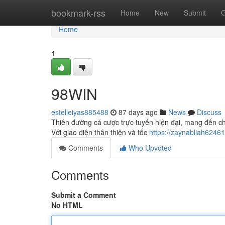
Home
bookmark-rss
Home
New
Submit
G
Home
1
98WIN
estelleiyas885488
87 days ago
News
Discuss
Thiên đường cá cược trực tuyến hiện đại, mang đến ch
Với giao diện thân thiện và tốc
https://zaynabliah6246
Comments
Who Upvoted
Comments
Submit a Comment
No HTML