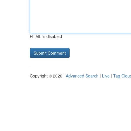
HTML is disabled
Copyright © 2026 |
Advanced Search
|
Live
|
Tag Clou