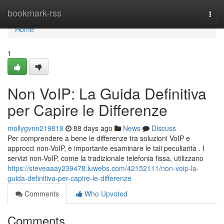
Home
bookmark-rss
Togg
navi
Home
1
Non VoIP: La Guida Definitiva
per Capire le Differenze
mollygvnn219818
88 days ago
News
Discuss
Per comprendere a bene le differenze tra soluzioni VoIP e
approcci non-VoIP, è importante esaminare le tali peculiarità . I
servizi non-VoIP, come la tradizionale telefonia fissa, utilizzano
https://steveaaay239478.luwebs.com/42152111/non-voip-la-
guida-definitiva-per-capire-le-differenze
Comments
Who Upvoted
Comments