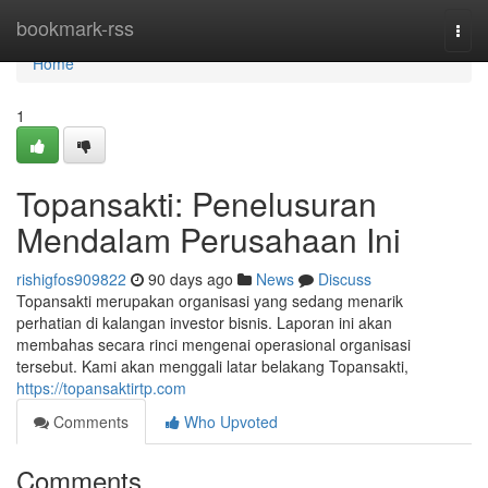
Home
bookmark-rss
Togg
navi
Home
1
Topansakti: Penelusuran
Mendalam Perusahaan Ini
rishigfos909822
90 days ago
News
Discuss
Topansakti merupakan organisasi yang sedang menarik
perhatian di kalangan investor bisnis. Laporan ini akan
membahas secara rinci mengenai operasional organisasi
tersebut. Kami akan menggali latar belakang Topansakti,
https://topansaktirtp.com
Comments
Who Upvoted
Comments