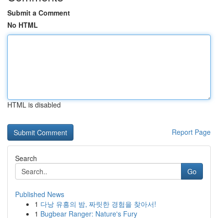
Submit a Comment
No HTML
HTML is disabled
Report Page
Search
Go
Published News
1
다낭 유흥의 밤, 짜릿한 경험을 찾아서!
1
Bugbear Ranger: Nature's Fury