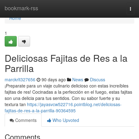
Home
bookmark-rss
Togg
navi
Home
1
Deliciosas Fajitas de Res a la
Parrilla
marckrlt327656
90 days ago
News
Discuss
¡Preparate para un viaje culinario delicioso con estas increíbles
fajitas de res! Cocinadas a la perfección en el fuego, estas fajitas
son una delicia para tus sentidos. Con su sabor fuerte y su
textura tan
https://jayasvcw522716.pointblog.net/deliciosas-
fajitas-de-res-a-la-parrilla-90364595
Comments
Who Upvoted
Comments