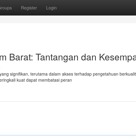
roups
Register
Login
im Barat: Tantangan dan Kesemp
s
ang signifikan, terutama dalam akses terhadap pengetahuan berkuali
eringkali kuat dapat membatasi peran