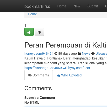
Home
bookmark-rss
Home
New
Submit
G
Home
1
Peran Perempuan di Kalt
honeyoyom946424
89 days ago
News
Discus
Kaum Hawa di Pontianak Barat menghadapi kesulitan y
kesempatan ekonomi yang setara. Tradisi lokal yang s
https://kianaogqu824969.wikibyby.com/user
Comments
Who Upvoted
Comments
Submit a Comment
No HTML