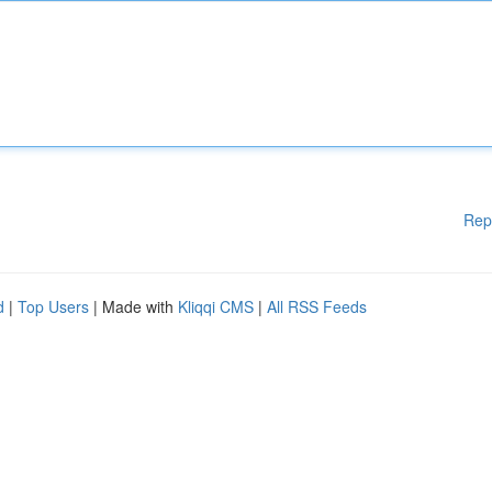
Rep
d
|
Top Users
| Made with
Kliqqi CMS
|
All RSS Feeds