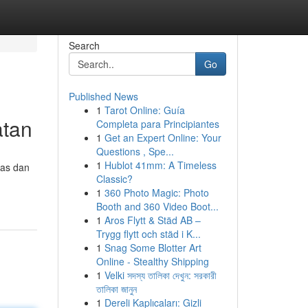
Search
Go
Published News
1
Tarot Online: Guía
atan
Completa para Principiantes
1
Get an Expert Online: Your
Questions , Spe...
1
Hublot 41mm: A Timeless
tas dan
Classic?
1
360 Photo Magic: Photo
Booth and 360 Video Boot...
1
Aros Flytt & Städ AB –
Trygg flytt och städ i K...
1
Snag Some Blotter Art
Online - Stealthy Shipping
1
Velki সদস্য তালিকা দেখুন: সরকারী
তালিকা জানুন
1
Dereli Kaplıcaları: Gizli