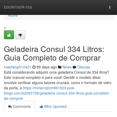
Home
bookmark-rss
Togg
navi
Home
1
Geladeira Consul 334 Litros:
Guia Completo de Comprar
maefwxg510421
89 days ago
News
Discuss
Está considerando adquirir uma geladeira Consul de 334 litros?
Este manual completo é para você! Decidir o modelo ideal
envolve verificar alguns fatores cruciais, como o formato de vidro
da porta, a
https://miriamqtzm991823.post-
blogs.com/62093739/geladeira-consul-334-litros-guia-completo-
de-comprar
Comments
Who Upvoted