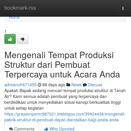
Home
bookmark-rss
Togg
navi
Home
1
Mengenali Tempat Produksi
Struktur dari Pembuat
Terpercaya untuk Acara Anda
adreanufr671455
88 days ago
News
Discuss
Apakah Bapak sedang mencari tempat produksi struktur di Tanah
Air? Kami semua adalah pembuat yang terpercaya dan
berdedikasi untuk menyediakan solusi kanopi berkualitas tinggi
untuk setiap kegiatan
https://graysonpemc987221.losblogos.com/39924436/mengenali-
pabrik-struktur-di-pembuat-dapat-diandalkan-bagi-pesta-anda
Comments
Who Upvoted