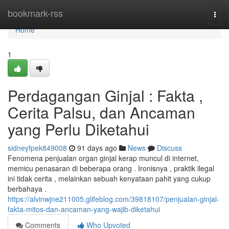
Home
bookmark-rss
Togg
navi
Home
1
Perdagangan Ginjal : Fakta ,
Cerita Palsu, dan Ancaman
yang Perlu Diketahui
sidneyfpek849008
91 days ago
News
Discuss
Fenomena penjualan organ ginjal kerap muncul di internet,
memicu penasaran di beberapa orang . Ironisnya , praktik ilegal
ini tidak cerita , melainkan sebuah kenyataan pahit yang cukup
berbahaya .
https://alvinwjne211005.glifeblog.com/39818107/penjualan-ginjal-
fakta-mitos-dan-ancaman-yang-wajib-diketahui
Comments
Who Upvoted