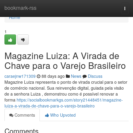
Home
bookmark-rss
Togg
navi
Home
1
Magazine Luiza: A Virada de
Chave para o Varejo Brasileiro
caraejnw171309
88 days ago
News
Discuss
Magazine Luiza representa o ponto de virada crucial para o setor
de comércio nacional. Sua reinvenção digital, guiada pela visão
de a senhora Luiza , demonstrou como é possível renovar a
forma
https://socialbookmarkgs.com/story21448451/magazine-
luiza-a-virada-de-chave-para-o-varejo-brasileiro
Comments
Who Upvoted
Comments