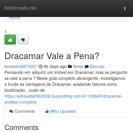
Home
bookmark-rss
Togg
navi
Home
1
Dracamar Vale a Pena?
keziaohzb674327
90 days ago
News
Discuss
Pensando em adquirir um imóvel em Dracamar, mas se pergunta
se vale a pena ? Neste guia completo abrangente, investigamos
a fundo as vantagens de Dracamar, avaliando fatores como
localização , custo de
https://adreaabkf363526.buyoutblog.com/41129945/dracamar-
análise-completa
Comments
Who Upvoted
Comments