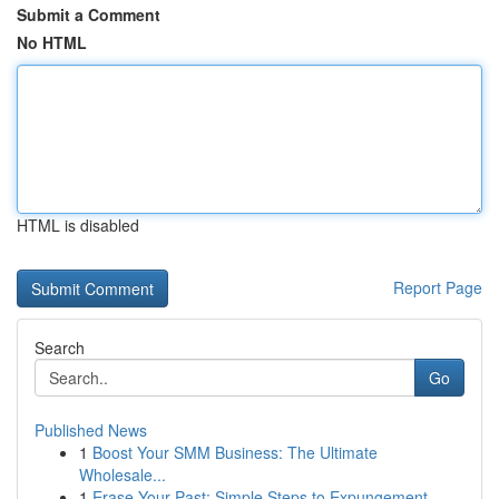
Submit a Comment
No HTML
HTML is disabled
Report Page
Search
Go
Published News
1
Boost Your SMM Business: The Ultimate
Wholesale...
1
Erase Your Past: Simple Steps to Expungement