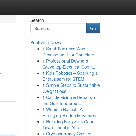
Search
Go
Published News
1
Small Business Web
Development : A Complete ...
1
Professional Downers
Grove top Electrical Contr...
1
Kids Robotics – Sparking a
w
Enthusiasm for STEM
1
Simple Steps to Sustainable
Weight Loss
1
Car Servicing & Repairs in
the Guildford area...
1
Weed in Belfast : A
Emerging Hidden Movement
1
Relaxing Bodywork Cape
Town : Indulge Your ...
1
Cryptocurrency Casino: