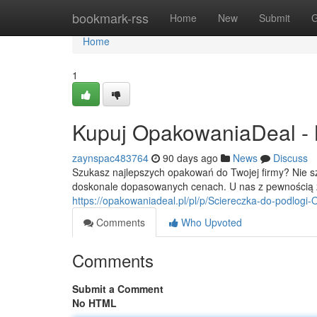
Home
bookmark-rss
Home
New
Submit
G
Home
1
Kupuj OpakowaniaDeal - Na
zaynspac483764
90 days ago
News
Discuss
Szukasz najlepszych opakowań do Twojej firmy? Nie s
doskonale dopasowanych cenach. U nas z pewnością z
https://opakowaniadeal.pl/pl/p/Sciereczka-do-podlog
Comments
Who Upvoted
Comments
Submit a Comment
No HTML