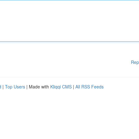
Rep
d
|
Top Users
| Made with
Kliqqi CMS
|
All RSS Feeds