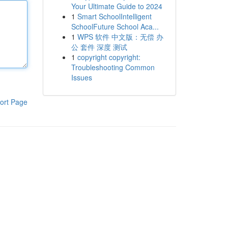
Your Ultimate Guide to 2024
1
Smart SchoolIntelligent
SchoolFuture School Aca...
1
WPS 软件 中文版：无偿 办
公 套件 深度 测试
1
copyright copyright:
Troubleshooting Common
Issues
ort Page