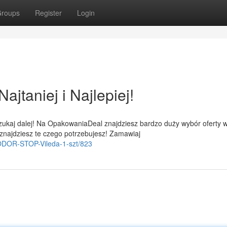
roups
Register
Login
jtaniej i Najlepiej!
zukaj dalej! Na OpakowaniaDeal znajdziesz bardzo duży wybór oferty 
najdziesz te czego potrzebujesz! Zamawiaj
i-ODOR-STOP-Vileda-1-szt/823