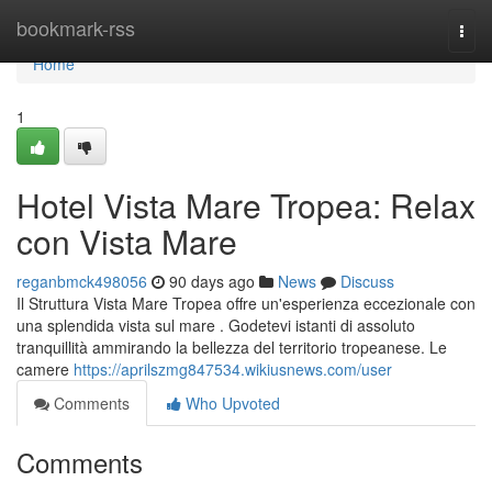
Home
bookmark-rss
Togg
navi
Home
1
Hotel Vista Mare Tropea: Relax
con Vista Mare
reganbmck498056
90 days ago
News
Discuss
Il Struttura Vista Mare Tropea offre un'esperienza eccezionale con
una splendida vista sul mare . Godetevi istanti di assoluto
tranquillità ammirando la bellezza del territorio tropeanese. Le
camere
https://aprilszmg847534.wikiusnews.com/user
Comments
Who Upvoted
Comments