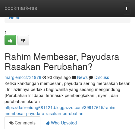
Home
bookmark-rss
Togg
navi
Home
1
Rahim Membesar, Payudara
Rasakan Perubahan?
margiemccf731976
90 days ago
News
Discuss
Ketika kandungan membesar , payudara sering merasakan kesan
. Ini lazimnya berlaku bagi wanita yang sedang mengandung .
{Perubahan ini dapat termasuk pembengkakan , nyeri , dan
perubahan ukuran
https://darreniuug681121.bloggazzo.com/39917615/rahim-
membesar-payudara-rasakan-perubahan
Comments
Who Upvoted