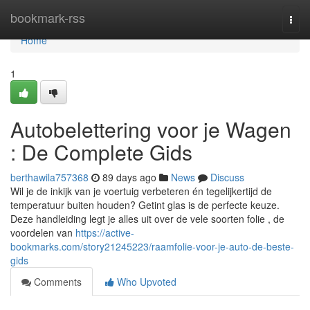
Home
bookmark-rss
Togg
navi
Home
1
Autobelettering voor je Wagen
: De Complete Gids
berthawila757368
89 days ago
News
Discuss
Wil je de inkijk van je voertuig verbeteren én tegelijkertijd de
temperatuur buiten houden? Getint glas is de perfecte keuze.
Deze handleiding legt je alles uit over de vele soorten folie , de
voordelen van
https://active-
bookmarks.com/story21245223/raamfolie-voor-je-auto-de-beste-
gids
Comments
Who Upvoted