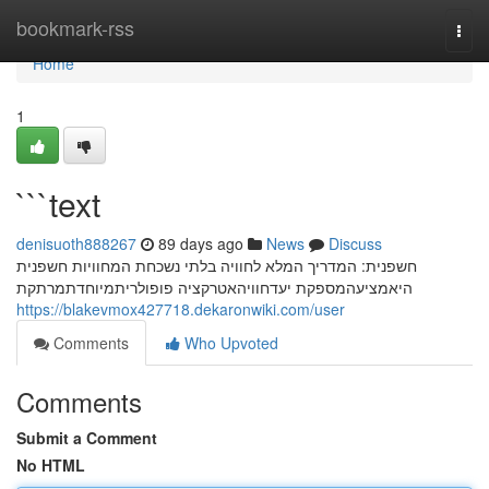
Home
bookmark-rss
Togg
navi
Home
1
```text
denisuoth888267
89 days ago
News
Discuss
חשפנית: המדריך המלא לחוויה בלתי נשכחת המחוויות חשפנית
היאמציעהמספקת יעדחוויהאטרקציה פופולריתמיוחדתמרתקת
https://blakevmox427718.dekaronwiki.com/user
Comments
Who Upvoted
Comments
Submit a Comment
No HTML