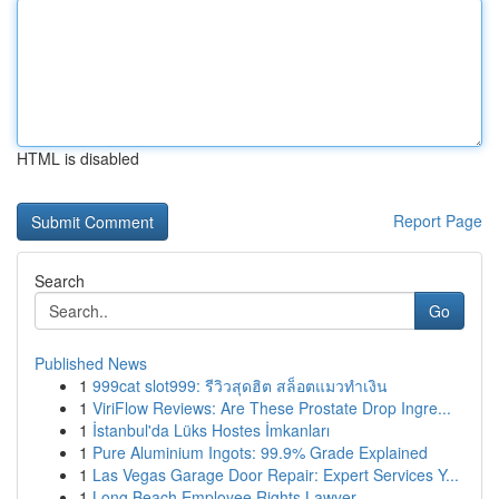
HTML is disabled
Report Page
Search
Go
Published News
1
999cat slot999: รีวิวสุดฮิต สล็อตแมวทำเงิน
1
ViriFlow Reviews: Are These Prostate Drop Ingre...
1
İstanbul'da Lüks Hostes İmkanları
1
Pure Aluminium Ingots: 99.9% Grade Explained
1
Las Vegas Garage Door Repair: Expert Services Y...
1
Long Beach Employee Rights Lawyer