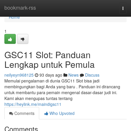
Home
bookmark-rss
Togg
navi
Home
1
GSC11 Slot: Panduan
Lengkap untuk Pemula
neilyeyn968125
93 days ago
News
Discuss
Memulai pengalaman di dunia GSC11 Slot bisa jadi
membingungkan bagi Anda yang baru . Panduan ini dirancang
untuk membantu para pemain mengenal dasar-dasar judi ini.
Kami akan mengupas tuntas tentang
https://heylink.me/maindigsc11
Comments
Who Upvoted
Comments