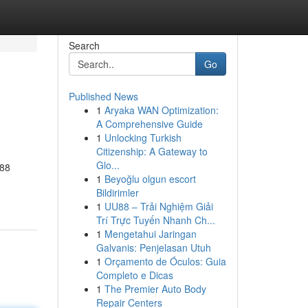
Search
Go
Published News
1
Aryaka WAN Optimization:
A Comprehensive Guide
1
Unlocking Turkish
Citizenship: A Gateway to
Glo...
k88
1
Beyoğlu olgun escort
Bildirimler
1
UU88 – Trải Nghiệm Giải
Trí Trực Tuyến Nhanh Ch...
1
Mengetahui Jaringan
Galvanis: Penjelasan Utuh
1
Orçamento de Óculos: Guia
Completo e Dicas
1
The Premier Auto Body
Repair Centers