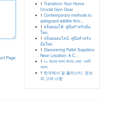
1
Transform Your Home :
Crucial Gym Gear
1
Contemporary methods to
safeguard wildlife thro...
1
สล็อตออโต้: คู่มือสำหรับมือ
ใหม่
1
สล็อตออนไลน์: คู่มือสำหรับ
มือใหม่
1
Discovering Pallet Suppliers
Near Location: A C...
ort Page
1
৯০ বছরের গুনাহ মাফের দোয়া: একটি
আমল
1
한국에서 질 플라스티: 정보
와 고려 사항