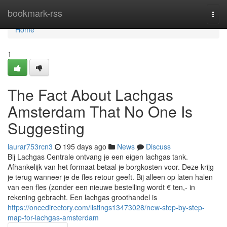
Home
bookmark-rss
Togg
navi
Home
1
The Fact About Lachgas
Amsterdam That No One Is
Suggesting
laurar753rcn3
195 days ago
News
Discuss
Bij Lachgas Centrale ontvang je een eigen lachgas tank.
Afhankelijk van het formaat betaal je borgkosten voor. Deze krijg
je terug wanneer je de fles retour geeft. Bij alleen op laten halen
van een fles (zonder een nieuwe bestelling wordt € ten,- in
rekening gebracht. Een lachgas groothandel is
https://oncedirectory.com/listings13473028/new-step-by-step-
map-for-lachgas-amsterdam