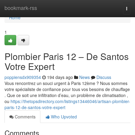
Home
bookmark-rss
Togg
navi
Home
1
Plombier Paris 12 – De Santos
Votre Expert
poppiensdx909354
194 days ago
News
Discuss
Vous rencontrez un souci urgent à Paris 12ème ? Nous sommes
votre spécialiste de confiance pour tous vos besoins de chauffage
. Que ce soit une infiltration d’eau, un problème de climatisation ,
ou
https://thetopsdirectory.com/listings13446046/artisan-plombier-
paris-12-de-santos-votre-expert
Comments
Who Upvoted
Comments