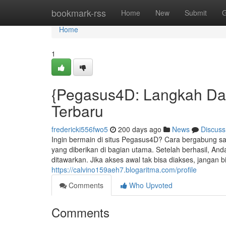
Home
bookmark-rss
Home
New
Submit
G
Home
1
{Pegasus4D: Langkah Da
Terbaru
fredericki556fwo5
200 days ago
News
Discuss
Ingin bermain di situs Pegasus4D? Cara bergabung s
yang diberikan di bagian utama. Setelah berhasil, An
ditawarkan. Jika akses awal tak bisa diakses, jangan 
https://calvino159aeh7.blogaritma.com/profile
Comments
Who Upvoted
Comments