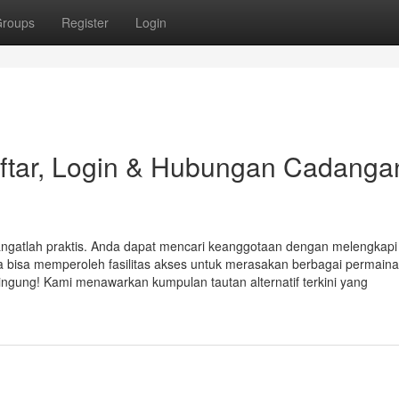
roups
Register
Login
ftar, Login & Hubungan Cadanga
angatlah praktis. Anda dapat mencari keanggotaan dengan melengkapi
da bisa memperoleh fasilitas akses untuk merasakan berbagai permain
bingung! Kami menawarkan kumpulan tautan alternatif terkini yang