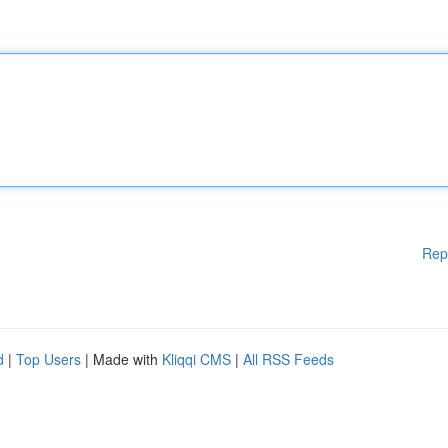
Rep
d
|
Top Users
| Made with
Kliqqi CMS
|
All RSS Feeds