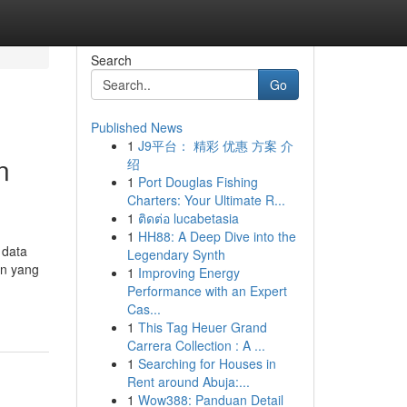
Search
Go
Published News
1
J9平台： 精彩 优惠 方案 介
n
绍
1
Port Douglas Fishing
Charters: Your Ultimate R...
1
ติดต่อ lucabetasia
1
HH88: A Deep Dive into the
 data
Legendary Synth
an yang
1
Improving Energy
Performance with an Expert
Cas...
1
This Tag Heuer Grand
Carrera Collection : A ...
1
Searching for Houses in
Rent around Abuja:...
1
Wow388: Panduan Detail