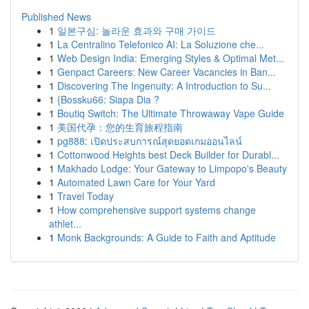
Published News
1
일본구심: 놀라운 효과와 구매 가이드
1
La Centralino Telefonico AI: La Soluzione che...
1
Web Design India: Emerging Styles & Optimal Met...
1
Genpact Careers: New Career Vacancies in Ban...
1
Discovering The Ingenuity: A Introduction to Su...
1
{Bossku66: Siapa Dia ?
1
Boutiq Switch: The Ultimate Throwaway Vape Guide
1
美国代孕：您的生育旅程指南
1
pg888: เปิดประสบการณ์สุดยอดเกมออนไลน์
1
Cottonwood Heights best Deck Builder for Durabl...
1
Makhado Lodge: Your Gateway to Limpopo's Beauty
1
Automated Lawn Care for Your Yard
1
Travel Today
1
How comprehensive support systems change
athlet...
1
Monk Backgrounds: A Guide to Faith and Aptitude