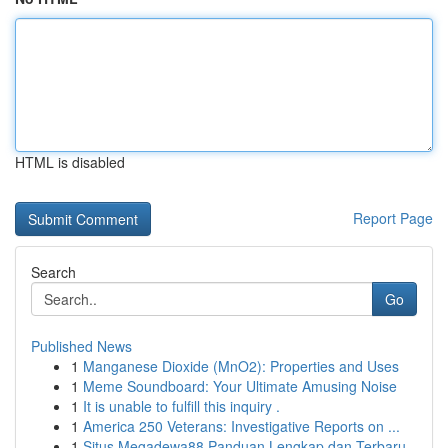
HTML is disabled
Report Page
Search
Go
Published News
1
Manganese Dioxide (MnO2): Properties and Uses
1
Meme Soundboard: Your Ultimate Amusing Noise
1
It is unable to fulfill this inquiry .
1
America 250 Veterans: Investigative Reports on ...
1
Situs Megadewa88 Panduan Lengkap dan Terbaru