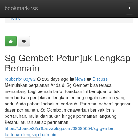
Home
bookmark-rss
Togg
navi
Home
1
Sg Gembet: Petunjuk Lengkap
Bermain
reubenb108jwi2
235 days ago
News
Discuss
Memulakan perjalanan Anda di Sg Gembet bisa terasa
menantang bagi pemain baru. Panduan ini bertujuan untuk
memberikan penjelasan lengkap tentang segala sesuatu yang
perlu Anda pahami sebelum bertaruh. Pertama, pahami gagasan
dasar permainan. Sg Gembet menawarkan banyak jenis
pertaruhan, mulai dari sukan hingga permainan langsung.
Ketahui aturan setiap permainan
https://chance22cr6.azzablog.com/39395054/sg-gembet-
tuntunan-lengkap-bermain