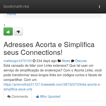
Home
bookmark-rss
Togg
navi
Home
1
Adresses Acorta e Simplifica
seus Connections!
matteogcrz370103
234 days ago
News
Discuss
Está cansado de lidar com Links extensos? Que tal usar um
serviço de simplificação de endereços? Com o Acorta Links, você
pode transformar seus longos links em códigos curtos e fáceis de
compartilhar. Com um
https://antonxtha231727.howeweb.com/38732373/links-acorta-e-
simplifica-seus-urls
Comments
Who Upvoted