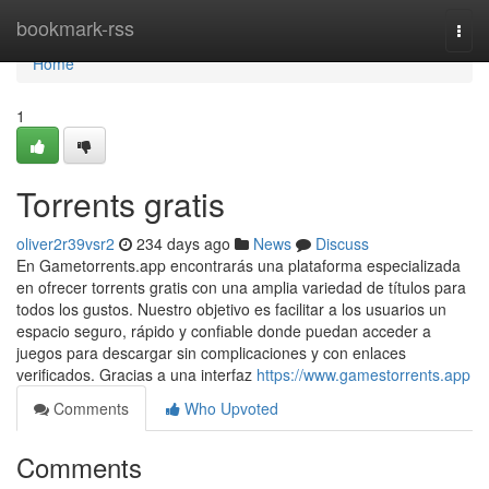
Home
bookmark-rss
Togg
navi
Home
1
Torrents gratis
oliver2r39vsr2
234 days ago
News
Discuss
En Gametorrents.app encontrarás una plataforma especializada
en ofrecer torrents gratis con una amplia variedad de títulos para
todos los gustos. Nuestro objetivo es facilitar a los usuarios un
espacio seguro, rápido y confiable donde puedan acceder a
juegos para descargar sin complicaciones y con enlaces
verificados. Gracias a una interfaz
https://www.gamestorrents.app
Comments
Who Upvoted
Comments