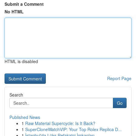
Submit a Comment
No HTML
HTML is disabled
Report Page
Search
Go
Published News
1
Raw Material Supercycle: Is It Back?
1
SuperCloneWatchVIP: Your Top Rolex Replica D...
1
İstanbul'da Lüks Refakatçi İmkanları