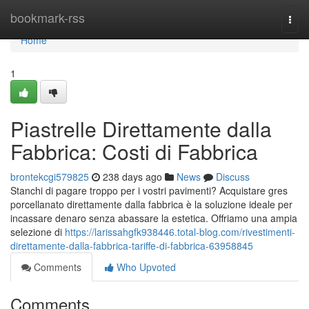
Home
bookmark-rss
Togg
navi
Home
1
Piastrelle Direttamente dalla
Fabbrica: Costi di Fabbrica
brontekcgi579825
238 days ago
News
Discuss
Stanchi di pagare troppo per i vostri pavimenti? Acquistare gres
porcellanato direttamente dalla fabbrica è la soluzione ideale per
incassare denaro senza abassare la estetica. Offriamo una ampia
selezione di
https://larissahgfk938446.total-blog.com/rivestimenti-
direttamente-dalla-fabbrica-tariffe-di-fabbrica-63958845
Comments
Who Upvoted
Comments