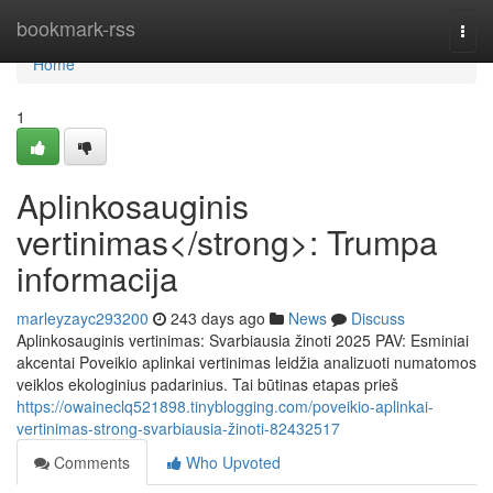
Home
bookmark-rss
Togg
navi
Home
1
Aplinkosauginis
vertinimas</strong>: Trumpa
informacija
marleyzayc293200
243 days ago
News
Discuss
Aplinkosauginis vertinimas: Svarbiausia žinoti 2025 PAV: Esminiai
akcentai Poveikio aplinkai vertinimas leidžia analizuoti numatomos
veiklos ekologinius padarinius. Tai būtinas etapas prieš
https://owaineclq521898.tinyblogging.com/poveikio-aplinkai-
vertinimas-strong-svarbiausia-žinoti-82432517
Comments
Who Upvoted