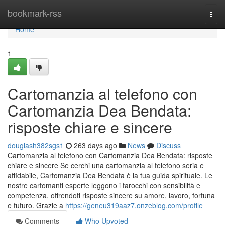
Home
bookmark-rss
Togg
navi
Home
1
Cartomanzia al telefono con
Cartomanzia Dea Bendata:
risposte chiare e sincere
douglash382sgs1
263 days ago
News
Discuss
Cartomanzia al telefono con Cartomanzia Dea Bendata: risposte
chiare e sincere Se cerchi una cartomanzia al telefono seria e
affidabile, Cartomanzia Dea Bendata è la tua guida spirituale. Le
nostre cartomanti esperte leggono i tarocchi con sensibilità e
competenza, offrendoti risposte sincere su amore, lavoro, fortuna
e futuro. Grazie a
https://geneu319aaz7.onzeblog.com/profile
Comments
Who Upvoted