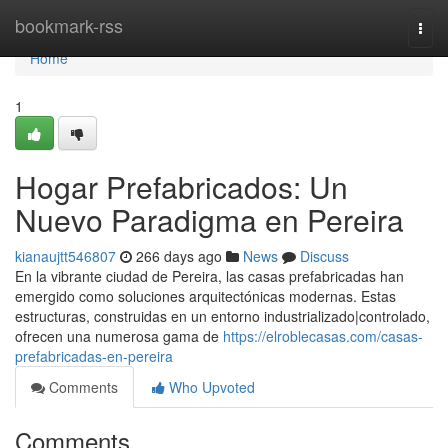
Home
bookmark-rss
Togg
navi
Home
1
Hogar Prefabricados: Un
Nuevo Paradigma en Pereira
kianaujtt546807
266 days ago
News
Discuss
En la vibrante ciudad de Pereira, las casas prefabricadas han
emergido como soluciones arquitectónicas modernas. Estas
estructuras, construidas en un entorno industrializado|controlado,
ofrecen una numerosa gama de
https://elroblecasas.com/casas-
prefabricadas-en-pereira
Comments
Who Upvoted
Comments