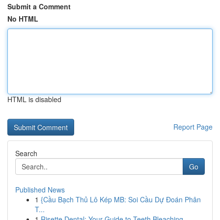
Submit a Comment
No HTML
HTML is disabled
Report Page
Search
Go
Published News
1
{Cầu Bạch Thủ Lô Kép MB: Soi Cầu Dự Đoán Phân
T...
1
Risette Dental: Your Guide to Teeth Bleaching ...