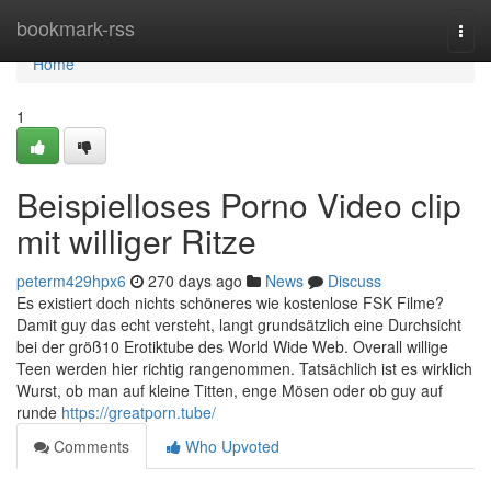
Home
bookmark-rss
Togg
navi
Home
1
Beispielloses Porno Video clip
mit williger Ritze
peterm429hpx6
270 days ago
News
Discuss
Es existiert doch nichts schöneres wie kostenlose FSK Filme?
Damit guy das echt versteht, langt grundsätzlich eine Durchsicht
bei der größ10 Erotiktube des World Wide Web. Overall willige
Teen werden hier richtig rangenommen. Tatsächlich ist es wirklich
Wurst, ob man auf kleine Titten, enge Mösen oder ob guy auf
runde
https://greatporn.tube/
Comments
Who Upvoted