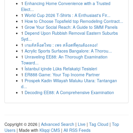
1
Enhancing Home Convenience with a Trusted
Elect...
1
World Cup 2026 T-Shirts : A Enthusiast's Fir...
1
How to Choose Topsfield top Remodeling Contract...
1
Grow Your Social Reach: A Guide to SMM Panels
1
Depend Upon Rubbish Removal Eastern Suburbs
Syd...
1
เกมส์สล็อตไทย : เพจ สล็อตที่คุณต้องลอง!
1
Acrylic Sports Surfaces Bangalore: A Thorou...
1
Unraveling EE88: An Thorough Examination
Toward...
1
İstanbul içinde Lüks Refakatçi Tesisleri
1
ER888 Game: Your Top Income Partner
1
Prospek Kadin Wilayah Maluku Utara: Tantangan
d...
1
Decoding EE88: A Comprehensive Examination
Copyright © 2026 |
Advanced Search
|
Live
|
Tag Cloud
|
Top
Users
| Made with
Kliqqi CMS
|
All RSS Feeds