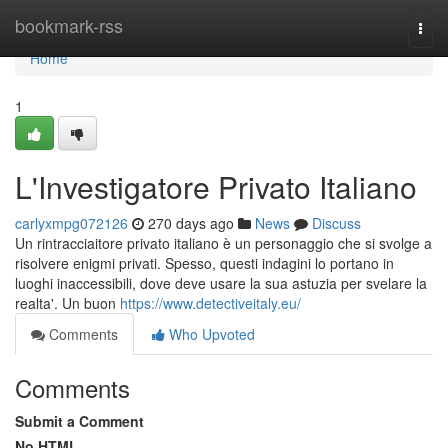
Home
bookmark-rss
Togg
navi
Home
1
L'Investigatore Privato Italiano
carlyxmpg072126
270 days ago
News
Discuss
Un rintracciaitore privato italiano è un personaggio che si svolge a
risolvere enigmi privati. Spesso, questi indagini lo portano in
luoghi inaccessibili, dove deve usare la sua astuzia per svelare la
realta'. Un buon
https://www.detectiveitaly.eu/
Comments
Who Upvoted
Comments
Submit a Comment
No HTML