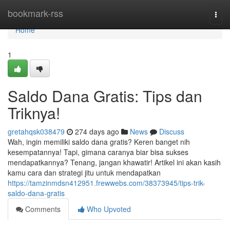
Home
bookmark-rss
Togg
navi
Home
1
Saldo Dana Gratis: Tips dan
Triknya!
gretahqsk038479
274 days ago
News
Discuss
Wah, ingin memiliki saldo dana gratis? Keren banget nih
kesempatannya! Tapi, gimana caranya biar bisa sukses
mendapatkannya? Tenang, jangan khawatir! Artikel ini akan kasih
kamu cara dan strategi jitu untuk mendapatkan
https://tamzinmdsn412951.frewwebs.com/38373945/tips-trik-
saldo-dana-gratis
Comments
Who Upvoted