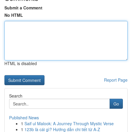
Submit a Comment
No HTML
HTML is disabled
Report Page
Search
Go
Published News
1
Saif ul Malook: A Journey Through Mystic Verse
1
123b là cái gì? Hướng dẫn chi tiết từ A-Z