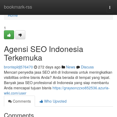
Home
bookmark-rss
Togg
navi
Home
1
Agensi SEO Indonesia
Terkemuka
brontepldj576470
272 days ago
News
Discuss
Mencari penyedia jasa SEO ahli di Indonesia untuk meningkatkan
visibilitas online bisnis Anda? Anda berada di tempat yang tepat.
Banyak jasa SEO profesional di Indonesia yang siap membantu
Anda mencapai tujuan bisnis
https://graysonzzxo852536.azuria-
wiki.com/user
Comments
Who Upvoted
Comments