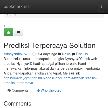
Home
bookmark-rss
Togg
navi
Home
1
Prediksi Terpercaya Solution
sidneyzntb575768
294 days ago
News
Discuss
Butuh solusi untuk mendapatkan angka Nyonya4D? Link web
prediksi Nyonya4D hadir sebagai pilihan terbaik. Kami
menawarkan informasi akurat dan terpercaya untuk membantu
Anda mendapatkan angka yang tepat. Melalui link
https://marleycypi999180.blogoscience.com/44325816/solusi-
prediksi-terpercaya
Comments
Who Upvoted
Comments