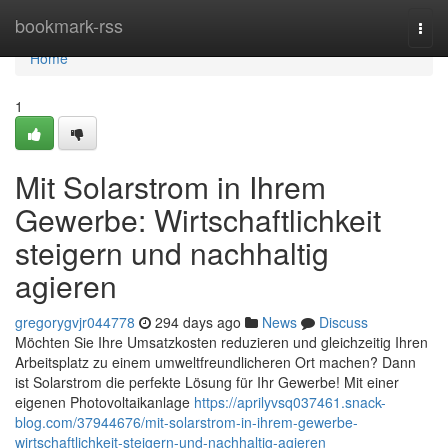
Home
bookmark-rss
Togg
navi
Home
1
Mit Solarstrom in Ihrem
Gewerbe: Wirtschaftlichkeit
steigern und nachhaltig
agieren
gregorygvjr044778
294 days ago
News
Discuss
Möchten Sie Ihre Umsatzkosten reduzieren und gleichzeitig Ihren
Arbeitsplatz zu einem umweltfreundlicheren Ort machen? Dann
ist Solarstrom die perfekte Lösung für Ihr Gewerbe! Mit einer
eigenen Photovoltaikanlage
https://aprilyvsq037461.snack-
blog.com/37944676/mit-solarstrom-in-ihrem-gewerbe-
wirtschaftlichkeit-steigern-und-nachhaltig-agieren