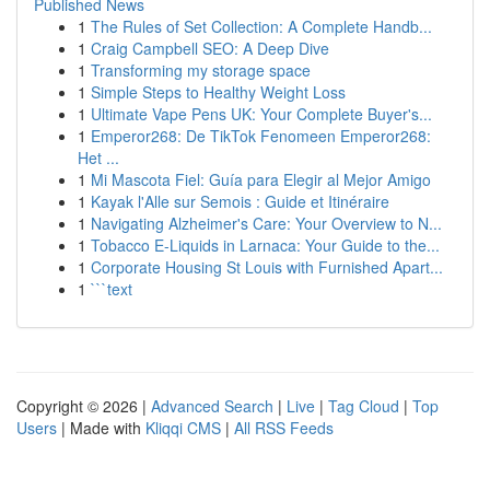
Published News
1
The Rules of Set Collection: A Complete Handb...
1
Craig Campbell SEO: A Deep Dive
1
Transforming my storage space
1
Simple Steps to Healthy Weight Loss
1
Ultimate Vape Pens UK: Your Complete Buyer's...
1
Emperor268: De TikTok Fenomeen Emperor268:
Het ...
1
Mi Mascota Fiel: Guía para Elegir al Mejor Amigo
1
Kayak l'Alle sur Semois : Guide et Itinéraire
1
Navigating Alzheimer's Care: Your Overview to N...
1
Tobacco E-Liquids in Larnaca: Your Guide to the...
1
Corporate Housing St Louis with Furnished Apart...
1
```text
Copyright © 2026 |
Advanced Search
|
Live
|
Tag Cloud
|
Top
Users
| Made with
Kliqqi CMS
|
All RSS Feeds