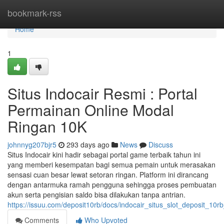
Home
bookmark-rss
Home
1
Situs Indocair Resmi : Portal
Permainan Online Modal
Ringan 10K
johnnyg207bjr5
293 days ago
News
Discuss
Situs Indocair kini hadir sebagai portal game terbaik tahun ini
yang memberi kesempatan bagi semua pemain untuk merasakan
sensasi cuan besar lewat setoran ringan. Platform ini dirancang
dengan antarmuka ramah pengguna sehingga proses pembuatan
akun serta pengisian saldo bisa dilakukan tanpa antrian.
https://issuu.com/deposit10rb/docs/indocair_situs_slot_deposit_10rb
Comments
Who Upvoted