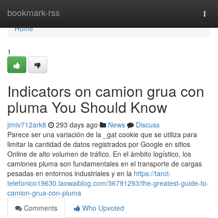
Home
bookmark-rss
Togg
navi
Home
1
Indicators on camion grua con
pluma You Should Know
jimiv712ark8
293 days ago
News
Discuss
Parece ser una variación de la _gat cookie que se utiliza para
limitar la cantidad de datos registrados por Google en sitios
Online de alto volumen de tráfico. En el ámbito logístico, los
camiones pluma son fundamentales en el transporte de cargas
pesadas en entornos industriales y en la
https://tarot-
telefonico19630.laowaiblog.com/36791293/the-greatest-guide-to-
camion-grua-con-pluma
Comments
Who Upvoted