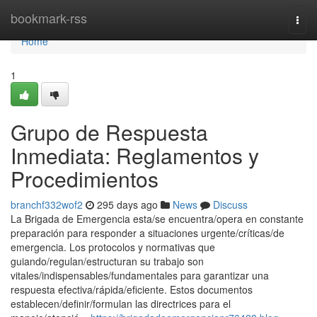
Home
bookmark-rss
Togg
navi
Home
1
Grupo de Respuesta
Inmediata: Reglamentos y
Procedimientos
branchf332wof2
295 days ago
News
Discuss
La Brigada de Emergencia esta/se encuentra/opera en constante
preparación para responder a situaciones urgente/críticas/de
emergencia. Los protocolos y normativas que
guiando/regulan/estructuran su trabajo son
vitales/indispensables/fundamentales para garantizar una
respuesta efectiva/rápida/eficiente. Estos documentos
establecen/definir/formulan las directrices para el