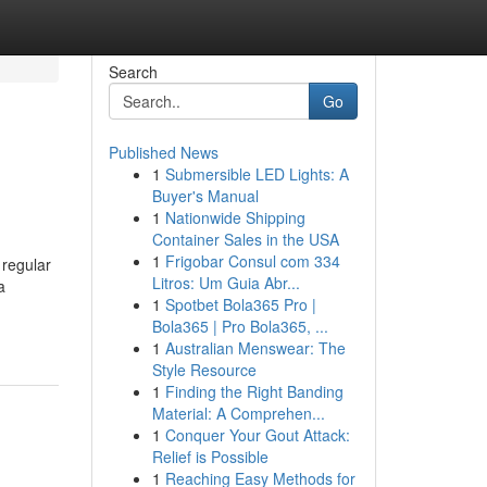
Search
Go
Published News
1
Submersible LED Lights: A
Buyer's Manual
1
Nationwide Shipping
Container Sales in the USA
1
Frigobar Consul com 334
 regular
Litros: Um Guia Abr...
a
1
Spotbet Bola365 Pro |
Bola365 | Pro Bola365, ...
1
Australian Menswear: The
Style Resource
1
Finding the Right Banding
Material: A Comprehen...
1
Conquer Your Gout Attack:
Relief is Possible
1
Reaching Easy Methods for