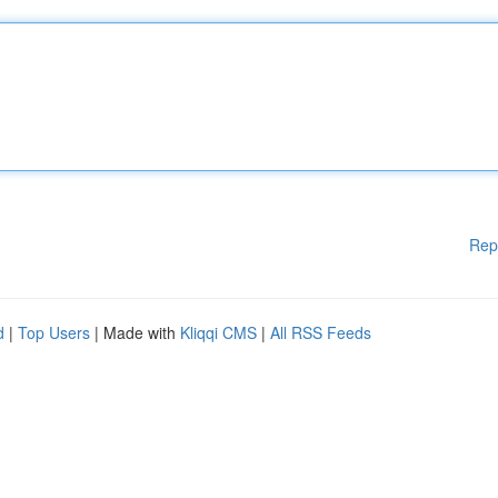
Rep
d
|
Top Users
| Made with
Kliqqi CMS
|
All RSS Feeds