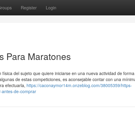
roups
Register
Login
os Para Maratones
n física del sujeto que quiere iniciarse en una nueva actividad de forma
a algunas de estas competiciones, es aconsejable contar con una mínim
ra efectuarla,
https://caconaymor14m.onzeblog.com/38005359/https-
-antes-de-comprar