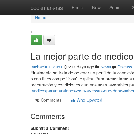
Home
bookmark-rss
Home
New
Submit
G
Home
1
La mejor parte de medic
michaeli011dux1
297 days ago
News
Discuss
Finalmente se trata de obtener un perfil de la condició
o con fines competitivos”, explica. Para presentarse 
preparación y condiciones que nos sean favorables pa
medicosparamaratones-com-ar-cosas-que-debe-saber
Comments
Who Upvoted
Comments
Submit a Comment