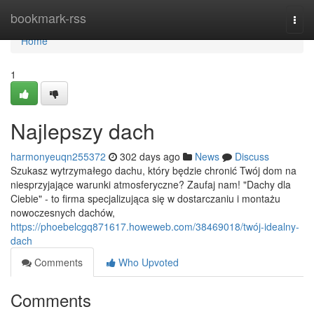
Home
bookmark-rss
Togg
navi
Home
1
Najlepszy dach
harmonyeuqn255372
302 days ago
News
Discuss
Szukasz wytrzymałego dachu, który będzie chronić Twój dom na
niesprzyjające warunki atmosferyczne? Zaufaj nam! "Dachy dla
Ciebie" - to firma specjalizująca się w dostarczaniu i montażu
nowoczesnych dachów,
https://phoebelcgq871617.howeweb.com/38469018/twój-idealny-
dach
Comments
Who Upvoted
Comments