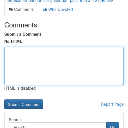
merdekatoto-bandar-slot-gacor-dan-pasti-maxwin-81265528
Comments
Who Upvoted
Comments
Submit a Comment
No HTML
HTML is disabled
Report Page
Search
Go