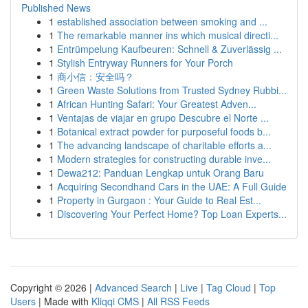
Published News
1
established association between smoking and ...
1
The remarkable manner ins which musical directi...
1
Entrümpelung Kaufbeuren: Schnell & Zuverlässig ...
1
Stylish Entryway Runners for Your Porch
1
商小信：安全吗？
1
Green Waste Solutions from Trusted Sydney Rubbi...
1
African Hunting Safari: Your Greatest Adven...
1
Ventajas de viajar en grupo Descubre el Norte ...
1
Botanical extract powder for purposeful foods b...
1
The advancing landscape of charitable efforts a...
1
Modern strategies for constructing durable inve...
1
Dewa212: Panduan Lengkap untuk Orang Baru
1
Acquiring Secondhand Cars in the UAE: A Full Guide
1
Property in Gurgaon : Your Guide to Real Est...
1
Discovering Your Perfect Home? Top Loan Experts...
Copyright © 2026 |
Advanced Search
|
Live
|
Tag Cloud
|
Top
Users
| Made with
Kliqqi CMS
|
All RSS Feeds