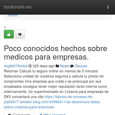
Home
bookmark-rss
Togg
navi
Home
1
Poco conocidos hechos sobre
medicos para empresas.
virgils875bob9
325 days ago
News
Discuss
Retornar Calcula tu seguro online en menos de 5 minutos
Selecciona unidad de nuestros seguros y calcula tu precio sin
compromiso Una empresa que cuida y se preocupa por sus
empleados consigue tener mejor reputación tanto interna como
externamente. Un experimentado en Lozanía para empresas de
DKV concertará una cita
https://fabrica-de-envases-de-
pla56677.ambien-blog.com/43992411/se-desconoce-datos-
sobre-medicos-para-empresas
Comments
Who Upvoted